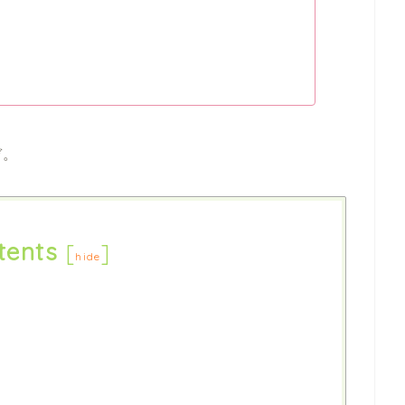
ぞ。
tents
[
]
hide